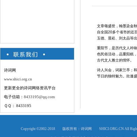
文章颂盛世，翰墨染金秋
自全国20多个省市的近
玉德、晨崧、刘太品等
重阳节，是历代文人吟
色民俗活动，品重阳糕
古代文人雅士的情怀。
诗词网
诗人兴会，词家兰亭；
节日的独特魅力。欣逢
www.shici.org.cn
更新更全的诗词网络资讯平台
电子信箱：
8433195@qq.com
ＱＱ： 8433195
Copyright ©2002-2018 版权所有：诗词网 SHICI.ORG.CN All Rig