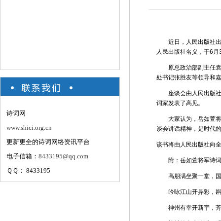
近日，人民出版社出版
人民出版社名义，于6月
原总政治部副主任袁守
处书记张胜友等领导和
座谈会由人民出版社常
词家发表了高见。
诗词网
大家认为，岳如萱将军
www.shici.org.cn
谈会讲话精神，是时代
更新更全的诗词网络资讯平台
该书将由人民出版社向全
电子信箱：
8433195@qq.com
附：岳如萱将军诗词集
ＱＱ： 8433195
高朋满坐聚一堂，国
吟咏江山开异彩，斟
神州有幸开新宇，芳